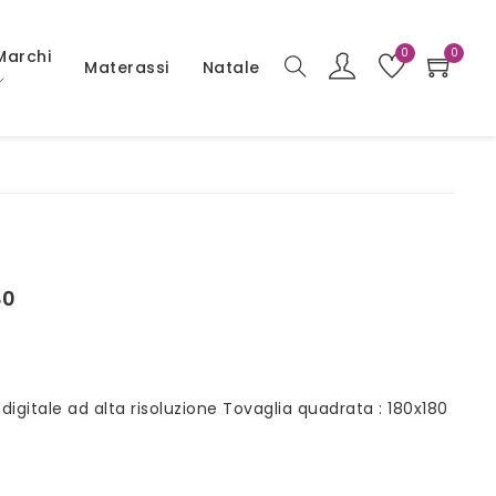
0
0
Marchi
Materassi
Natale
80
gitale ad alta risoluzione Tovaglia quadrata : 180x180