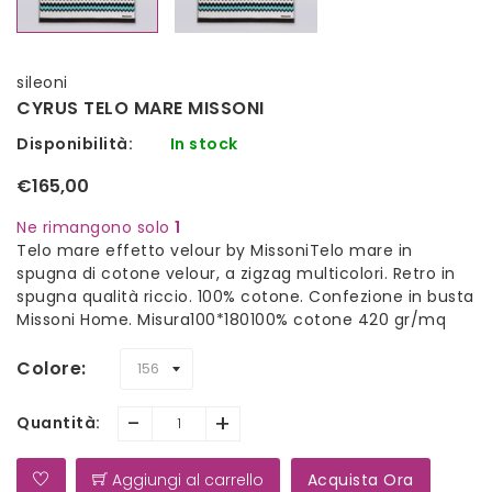
sileoni
CYRUS TELO MARE MISSONI
Disponibilità:
In stock
€165,00
Ne rimangono solo
1
Telo mare effetto velour by MissoniTelo mare in
spugna di cotone velour, a zigzag multicolori. Retro in
spugna qualità riccio. 100% cotone. Confezione in busta
Missoni Home. Misura100*180100% cotone 420 gr/mq
Colore
-
+
Quantità:
Aggiungi al carrello
Acquista Ora