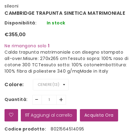
sileoni
CAMBRIDGE TRAPUNTA SINETICA MATRIMONIALE
Disponibilità:
In stock
€355,00
Ne rimangono solo
1
Calda trapunta matrimoniale con disegno stampato
all-over.Misure: 270x265 cmTessuto sopra: 100% raso di
cotone 300 TCTessuto sotto: 100% cotoneImbottitura:
100% fibra di poliestere 340 g/mqMade in Italy
Colore
-
+
Quantità:
Aggiungi al carrello
Acquista Ora
Codice prodotto:
8021564514095