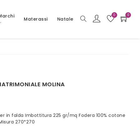
0
0
Marchi
Materassi
Natale
MATRIMONIALE MOLINA
er in falda Imbottitura 225 gr/mq Fodera 100% cotone
 Misura 270*270