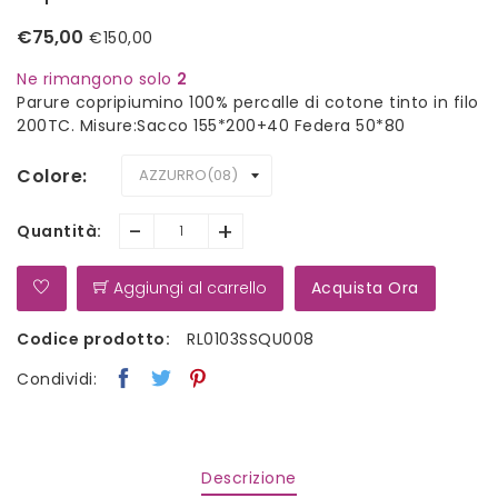
€75,00
€150,00
Ne rimangono solo
2
Parure copripiumino 100% percalle di cotone tinto in filo
200TC. Misure:Sacco 155*200+40 Federa 50*80
Colore
-
+
Quantità:
Aggiungi al carrello
Acquista Ora
Codice prodotto:
RL0103SSQU008
Condividi:
Descrizione