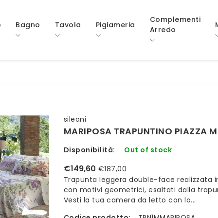
Complementi
o
Bagno
Tavola
Pigiameria
Arredo
sileoni
MARIPOSA TRAPUNTINO PIAZZA M
Disponibilità:
Out of stock
€149,60
€187,00
Trapunta leggera double-face realizzata i
con motivi geometrici, esaltati dalla trap
Vesti la tua camera da letto con lo...
Codice prodotto:
TPN1MMARIPOSA